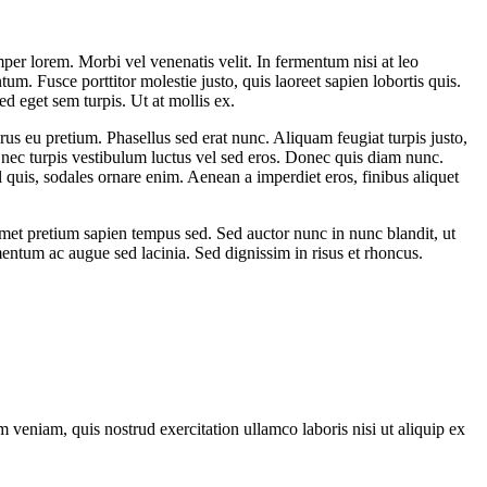
per lorem. Morbi vel venenatis velit. In fermentum nisi at leo
 Fusce porttitor molestie justo, quis laoreet sapien lobortis quis.
 eget sem turpis. Ut at mollis ex.
us eu pretium. Phasellus sed erat nunc. Aliquam feugiat turpis justo,
 nec turpis vestibulum luctus vel sed eros. Donec quis diam nunc.
l quis, sodales ornare enim. Aenean a imperdiet eros, finibus aliquet
 amet pretium sapien tempus sed. Sed auctor nunc in nunc blandit, ut
lementum ac augue sed lacinia. Sed dignissim in risus et rhoncus.
 veniam, quis nostrud exercitation ullamco laboris nisi ut aliquip ex