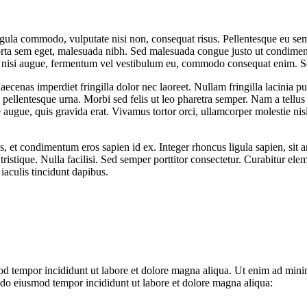
ligula commodo, vulputate nisi non, consequat risus. Pellentesque eu sem
ta sem eget, malesuada nibh. Sed malesuada congue justo ut condimentum.
 nisi augue, fermentum vel vestibulum eu, commodo consequat enim. Sed
enas imperdiet fringilla dolor nec laoreet. Nullam fringilla lacinia pur
ellentesque urna. Morbi sed felis ut leo pharetra semper. Nam a tellus
ie augue, quis gravida erat. Vivamus tortor orci, ullamcorper molestie nis
us, et condimentum eros sapien id ex. Integer rhoncus ligula sapien, sit
a tristique. Nulla facilisi. Sed semper porttitor consectetur. Curabitur e
iaculis tincidunt dapibus.
od tempor incididunt ut labore et dolore magna aliqua. Ut enim ad minim
 do eiusmod tempor incididunt ut labore et dolore magna aliqua: