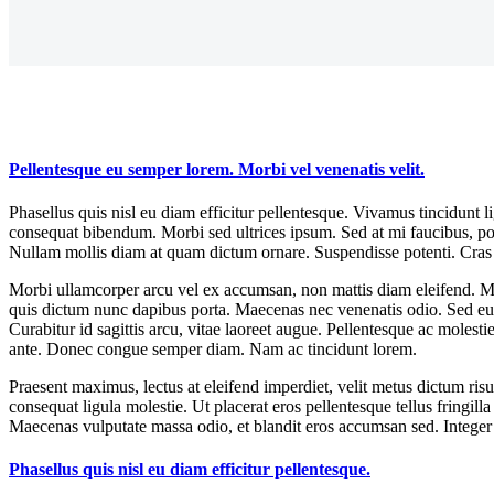
Pellentesque eu semper lorem. Morbi vel venenatis velit.
Phasellus quis nisl eu diam efficitur pellentesque. Vivamus tincidunt 
consequat bibendum. Morbi sed ultrices ipsum. Sed at mi faucibus, por
Nullam mollis diam at quam dictum ornare. Suspendisse potenti. Cras
Morbi ullamcorper arcu vel ex accumsan, non mattis diam eleifend. Maec
quis dictum nunc dapibus porta. Maecenas nec venenatis odio. Sed eu p
Curabitur id sagittis arcu, vitae laoreet augue. Pellentesque ac molest
ante. Donec congue semper diam. Nam ac tincidunt lorem.
Praesent maximus, lectus at eleifend imperdiet, velit metus dictum ris
consequat ligula molestie. Ut placerat eros pellentesque tellus fringill
Maecenas vulputate massa odio, et blandit eros accumsan sed. Integer 
Phasellus quis nisl eu diam efficitur pellentesque.