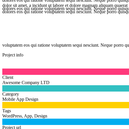
dolores eos qui ratione voluptatem sequi nesciunt. Neque porro quisq
dolor sit amet, a incidunt ut labore et dolore magnam aliquam quaera
dolores eos qui ratione voluptatem sequi nesciunt. Neque porro quisqu
dolores eos qui ratione voluptatem sequi nesciunt. Neque porro quisqu
voluptatem eos qui ratione voluptatem sequi nesciunt. Neque porro q
Project info

Client
Awesome Company LTD

Category
Mobile App Design

Tags
WordPress, App, Design

Project url