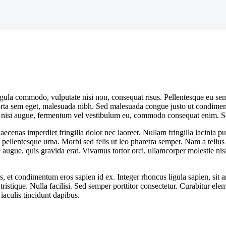
ligula commodo, vulputate nisi non, consequat risus. Pellentesque eu sem
ta sem eget, malesuada nibh. Sed malesuada congue justo ut condimentum.
 nisi augue, fermentum vel vestibulum eu, commodo consequat enim. Sed
enas imperdiet fringilla dolor nec laoreet. Nullam fringilla lacinia pur
ellentesque urna. Morbi sed felis ut leo pharetra semper. Nam a tellus
ie augue, quis gravida erat. Vivamus tortor orci, ullamcorper molestie nis
us, et condimentum eros sapien id ex. Integer rhoncus ligula sapien, sit
a tristique. Nulla facilisi. Sed semper porttitor consectetur. Curabitur e
iaculis tincidunt dapibus.