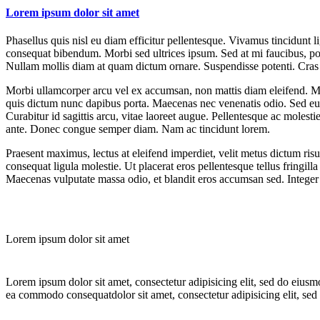
Lorem ipsum dolor sit amet
Phasellus quis nisl eu diam efficitur pellentesque. Vivamus tincidunt 
consequat bibendum. Morbi sed ultrices ipsum. Sed at mi faucibus, por
Nullam mollis diam at quam dictum ornare. Suspendisse potenti. Cras
Morbi ullamcorper arcu vel ex accumsan, non mattis diam eleifend. Maec
quis dictum nunc dapibus porta. Maecenas nec venenatis odio. Sed eu p
Curabitur id sagittis arcu, vitae laoreet augue. Pellentesque ac molest
ante. Donec congue semper diam. Nam ac tincidunt lorem.
Praesent maximus, lectus at eleifend imperdiet, velit metus dictum ris
consequat ligula molestie. Ut placerat eros pellentesque tellus fringill
Maecenas vulputate massa odio, et blandit eros accumsan sed. Integer 
Lorem ipsum dolor sit amet
Lorem ipsum dolor sit amet, consectetur adipisicing elit, sed do eiusm
ea commodo consequatdolor sit amet, consectetur adipisicing elit, sed