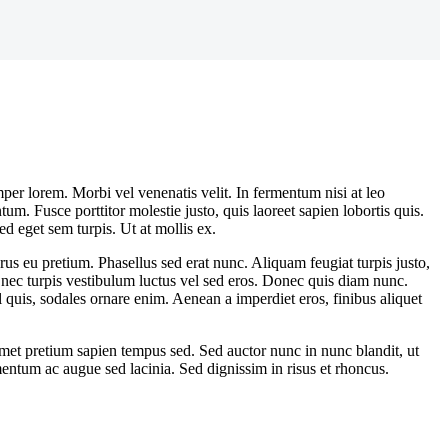
per lorem. Morbi vel venenatis velit. In fermentum nisi at leo
 Fusce porttitor molestie justo, quis laoreet sapien lobortis quis.
 eget sem turpis. Ut at mollis ex.
us eu pretium. Phasellus sed erat nunc. Aliquam feugiat turpis justo,
 nec turpis vestibulum luctus vel sed eros. Donec quis diam nunc.
l quis, sodales ornare enim. Aenean a imperdiet eros, finibus aliquet
 amet pretium sapien tempus sed. Sed auctor nunc in nunc blandit, ut
lementum ac augue sed lacinia. Sed dignissim in risus et rhoncus.