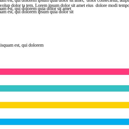
uam est, qui dolorem ipsum quia dolor sit amet, dolor consectetur, adi
t volup dolor ta tem. Lorem ipsum dolor sit amet eius dolore modi temp
am est, qui dolorem quia dolor sit amet
am est, qui dolorem ipsum quia dolor sit
uisquam est, qui dolorem