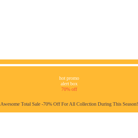
hot promo
alert box
70% off
Awesome Total Sale -70% Off For All Collection During This Season!