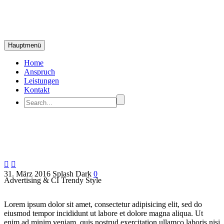
Hauptmenü
Home
Anspruch
Leistungen
Kontakt


31. März 2016
Splash Dark
0
Advertising & CI Trendy Style
Lorem ipsum dolor sit amet, consectetur adipisicing elit, sed do
eiusmod tempor incididunt ut labore et dolore magna aliqua. Ut
enim ad minim veniam, quis nostrud exercitation ullamco laboris nisi