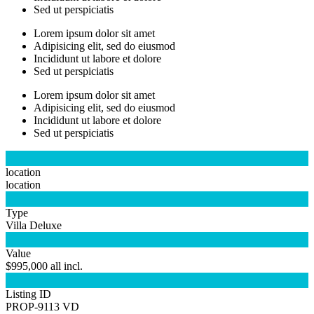
Sed ut perspiciatis
Lorem ipsum dolor sit amet
Adipisicing elit, sed do eiusmod
Incididunt ut labore et dolore
Sed ut perspiciatis
Lorem ipsum dolor sit amet
Adipisicing elit, sed do eiusmod
Incididunt ut labore et dolore
Sed ut perspiciatis

location
location

Type
Villa Deluxe

Value
$995,000 all incl.

Listing ID
PROP-9113 VD