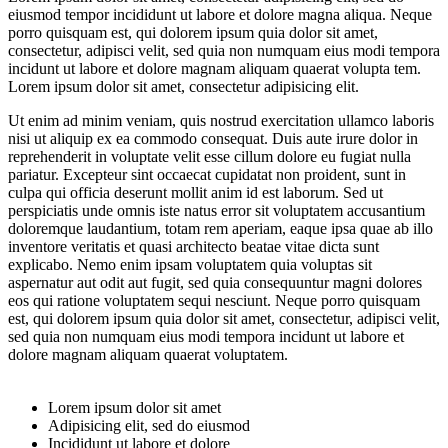
eiusmod tempor incididunt ut labore et dolore magna aliqua. Neque
porro quisquam est, qui dolorem ipsum quia dolor sit amet,
consectetur, adipisci velit, sed quia non numquam eius modi tempora
incidunt ut labore et dolore magnam aliquam quaerat volupta tem.
Lorem ipsum dolor sit amet, consectetur adipisicing elit.
Ut enim ad minim veniam, quis nostrud exercitation ullamco laboris
nisi ut aliquip ex ea commodo consequat. Duis aute irure dolor in
reprehenderit in voluptate velit esse cillum dolore eu fugiat nulla
pariatur. Excepteur sint occaecat cupidatat non proident, sunt in
culpa qui officia deserunt mollit anim id est laborum. Sed ut
perspiciatis unde omnis iste natus error sit voluptatem accusantium
doloremque laudantium, totam rem aperiam, eaque ipsa quae ab illo
inventore veritatis et quasi architecto beatae vitae dicta sunt
explicabo. Nemo enim ipsam voluptatem quia voluptas sit
aspernatur aut odit aut fugit, sed quia consequuntur magni dolores
eos qui ratione voluptatem sequi nesciunt. Neque porro quisquam
est, qui dolorem ipsum quia dolor sit amet, consectetur, adipisci velit,
sed quia non numquam eius modi tempora incidunt ut labore et
dolore magnam aliquam quaerat voluptatem.
Lorem ipsum dolor sit amet
Adipisicing elit, sed do eiusmod
Incididunt ut labore et dolore