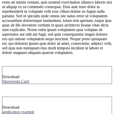
enim ad minim veniam, quis nostrud exercitation ullamco laboris nisi
ut aliquip ex ea commodo consequat. Duis aute irure dolor in
reprehenderit in voluptate velit esse cillum dolore eu fugiat nulla
pariatur. Sed ut spiciatis unde omnis iste natus error sit voluptatem
accusantium doloremque laudantium, totam rem aperiam, eaque ipsa
quae ab illo inventore veritatis et quasi architecto beatae vitae dicta
sunt explicabo. Nemo enim ipsam voluptatem quia voluptas sit
aspernatur aut odit aut fugit, sed quia consequuntur magni dolores
eos qui ratione voluptatem sequi nesciunt. Neque porro quisquam
est, qui dolorem ipsum quia dolor sit amet, consectetur, adipisci velit,
sed quia non numquam eius modi tempora incidunt ut labore et
dolore magnam aliquam quaerat voluptatem.
Download
Showroom Card
Download
application example