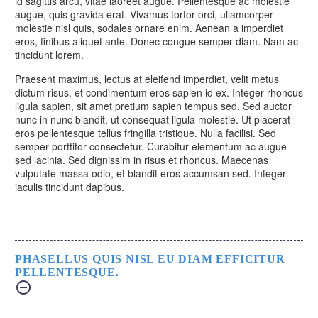
id sagittis arcu, vitae laoreet augue. Pellentesque ac molestie
augue, quis gravida erat. Vivamus tortor orci, ullamcorper
molestie nisl quis, sodales ornare enim. Aenean a imperdiet
eros, finibus aliquet ante. Donec congue semper diam. Nam ac
tincidunt lorem.
Praesent maximus, lectus at eleifend imperdiet, velit metus
dictum risus, et condimentum eros sapien id ex. Integer rhoncus
ligula sapien, sit amet pretium sapien tempus sed. Sed auctor
nunc in nunc blandit, ut consequat ligula molestie. Ut placerat
eros pellentesque tellus fringilla tristique. Nulla facilisi. Sed
semper porttitor consectetur. Curabitur elementum ac augue
sed lacinia. Sed dignissim in risus et rhoncus. Maecenas
vulputate massa odio, et blandit eros accumsan sed. Integer
iaculis tincidunt dapibus.
PHASELLUS QUIS NISL EU DIAM EFFICITUR
PELLENTESQUE.