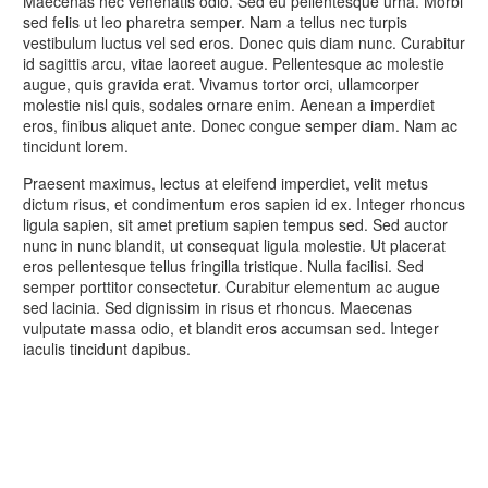
Maecenas nec venenatis odio. Sed eu pellentesque urna. Morbi
sed felis ut leo pharetra semper. Nam a tellus nec turpis
vestibulum luctus vel sed eros. Donec quis diam nunc. Curabitur
id sagittis arcu, vitae laoreet augue. Pellentesque ac molestie
augue, quis gravida erat. Vivamus tortor orci, ullamcorper
molestie nisl quis, sodales ornare enim. Aenean a imperdiet
eros, finibus aliquet ante. Donec congue semper diam. Nam ac
tincidunt lorem.
Praesent maximus, lectus at eleifend imperdiet, velit metus
dictum risus, et condimentum eros sapien id ex. Integer rhoncus
ligula sapien, sit amet pretium sapien tempus sed. Sed auctor
nunc in nunc blandit, ut consequat ligula molestie. Ut placerat
eros pellentesque tellus fringilla tristique. Nulla facilisi. Sed
semper porttitor consectetur. Curabitur elementum ac augue
sed lacinia. Sed dignissim in risus et rhoncus. Maecenas
vulputate massa odio, et blandit eros accumsan sed. Integer
iaculis tincidunt dapibus.