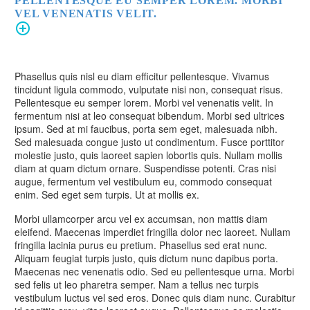
PELLENTESQUE EU SEMPER LOREM. MORBI
VEL VENENATIS VELIT.
Phasellus quis nisl eu diam efficitur pellentesque. Vivamus
tincidunt ligula commodo, vulputate nisi non, consequat risus.
Pellentesque eu semper lorem. Morbi vel venenatis velit. In
fermentum nisi at leo consequat bibendum. Morbi sed ultrices
ipsum. Sed at mi faucibus, porta sem eget, malesuada nibh.
Sed malesuada congue justo ut condimentum. Fusce porttitor
molestie justo, quis laoreet sapien lobortis quis. Nullam mollis
diam at quam dictum ornare. Suspendisse potenti. Cras nisi
augue, fermentum vel vestibulum eu, commodo consequat
enim. Sed eget sem turpis. Ut at mollis ex.
Morbi ullamcorper arcu vel ex accumsan, non mattis diam
eleifend. Maecenas imperdiet fringilla dolor nec laoreet. Nullam
fringilla lacinia purus eu pretium. Phasellus sed erat nunc.
Aliquam feugiat turpis justo, quis dictum nunc dapibus porta.
Maecenas nec venenatis odio. Sed eu pellentesque urna. Morbi
sed felis ut leo pharetra semper. Nam a tellus nec turpis
vestibulum luctus vel sed eros. Donec quis diam nunc. Curabitur