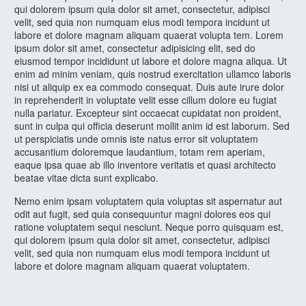
qui dolorem ipsum quia dolor sit amet, consectetur, adipisci
velit, sed quia non numquam eius modi tempora incidunt ut
labore et dolore magnam aliquam quaerat volupta tem. Lorem
ipsum dolor sit amet, consectetur adipisicing elit, sed do
eiusmod tempor incididunt ut labore et dolore magna aliqua. Ut
enim ad minim veniam, quis nostrud exercitation ullamco laboris
nisi ut aliquip ex ea commodo consequat. Duis aute irure dolor
in reprehenderit in voluptate velit esse cillum dolore eu fugiat
nulla pariatur. Excepteur sint occaecat cupidatat non proident,
sunt in culpa qui officia deserunt mollit anim id est laborum. Sed
ut perspiciatis unde omnis iste natus error sit voluptatem
accusantium doloremque laudantium, totam rem aperiam,
eaque ipsa quae ab illo inventore veritatis et quasi architecto
beatae vitae dicta sunt explicabo.
Nemo enim ipsam voluptatem quia voluptas sit aspernatur aut
odit aut fugit, sed quia consequuntur magni dolores eos qui
ratione voluptatem sequi nesciunt. Neque porro quisquam est,
qui dolorem ipsum quia dolor sit amet, consectetur, adipisci
velit, sed quia non numquam eius modi tempora incidunt ut
labore et dolore magnam aliquam quaerat voluptatem.