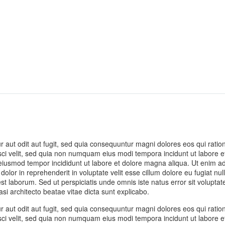
 aut odit aut fugit, sed quia consequuntur magni dolores eos qui rati
pisci velit, sed quia non numquam eius modi tempora incidunt ut labor
o eiusmod tempor incididunt ut labore et dolore magna aliqua. Ut enim a
olor in reprehenderit in voluptate velit esse cillum dolore eu fugiat nu
id est laborum. Sed ut perspiciatis unde omnis iste natus error sit vol
asi architecto beatae vitae dicta sunt explicabo.
 aut odit aut fugit, sed quia consequuntur magni dolores eos qui rati
pisci velit, sed quia non numquam eius modi tempora incidunt ut labor