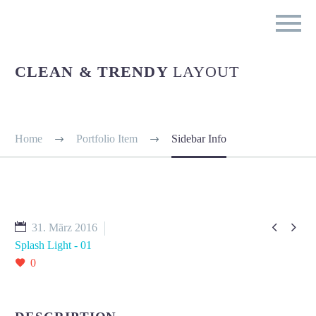
CLEAN & TRENDY
LAYOUT
Home
Portfolio Item
Sidebar Info


31. März 2016
Splash Light - 01
0