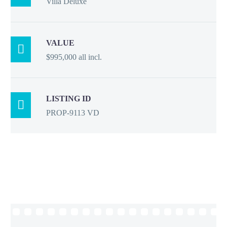
Villa Deluxe
VALUE

$995,000 all incl.
LISTING ID

PROP-9113 VD