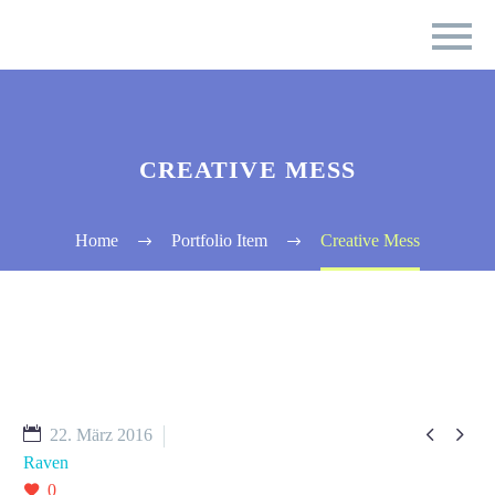
CREATIVE MESS
Home
Portfolio Item
Creative Mess


22. März 2016
Raven
0