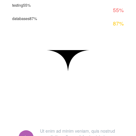
testing
55%
55%
databases
87%
87%
MAIN STEPS & RESULTS
Ut enim ad minim veniam, quis nostrud